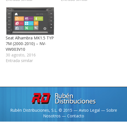
Seat Alhambra MK1.5 TYP
7M (2000-2010) – NV-
VW003V10
30 agosto, 2016
Entrada similar
Rubén Distribuciones, S.L. © 2015 —
Aviso Legal
—
Sobre
Nosotros
—
Contacto