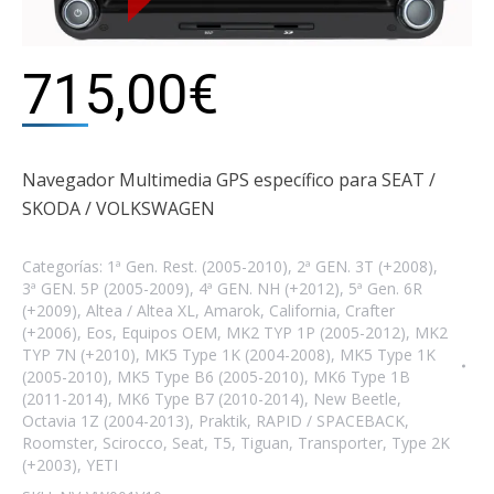
715,00
€
Navegador Multimedia GPS específico para SEAT /
SKODA / VOLKSWAGEN
Categorías:
1ª Gen. Rest. (2005-2010)
,
2ª GEN. 3T (+2008)
,
3ª GEN. 5P (2005-2009)
,
4ª GEN. NH (+2012)
,
5ª Gen. 6R
(+2009)
,
Altea / Altea XL
,
Amarok
,
California
,
Crafter
(+2006)
,
Eos
,
Equipos OEM
,
MK2 TYP 1P (2005-2012)
,
MK2
TYP 7N (+2010)
,
MK5 Type 1K (2004-2008)
,
MK5 Type 1K
(2005-2010)
,
MK5 Type B6 (2005-2010)
,
MK6 Type 1B
(2011-2014)
,
MK6 Type B7 (2010-2014)
,
New Beetle
,
Octavia 1Z (2004-2013)
,
Praktik
,
RAPID / SPACEBACK
,
Roomster
,
Scirocco
,
Seat
,
T5
,
Tiguan
,
Transporter
,
Type 2K
(+2003)
,
YETI