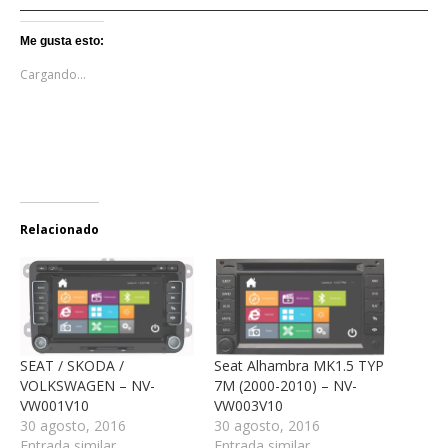
Me gusta esto:
Cargando...
Relacionado
SEAT / SKODA /
Seat Alhambra MK1.5 TYP
VOLKSWAGEN – NV-
7M (2000-2010) – NV-
VW001V10
VW003V10
30 agosto, 2016
30 agosto, 2016
Entrada similar
Entrada similar