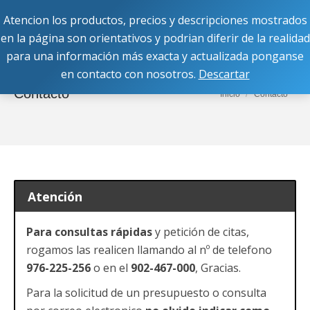
Atencion los productos, precios y descripciones mostrados
Buscar:
en la página son orientativos y podrian diferir de la realidad
para una información más exacta y actualizada ponganse
en contacto con nosotros.
Descartar
Contacto
Estás aquí:
Inicio
Contacto
Atención
Para consultas rápidas
y petición de citas,
rogamos las realicen llamando al nº de telefono
976-225-256
o en el
902-467-000
, Gracias.
Para la solicitud de un presupuesto o consulta