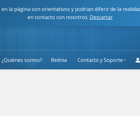
cisco Caballero 80, 50014, Zaragoza
L-J: 9:00 a 13:30 y 
 en la página son orientativos y podrian diferir de la reali
en contacto con nosotros.
Descartar
¿Quiénes somos?
Rednia
Contacto y Soporte