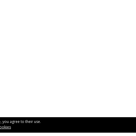
, you agree to their use.
Rubén Distribuciones, S
cookies