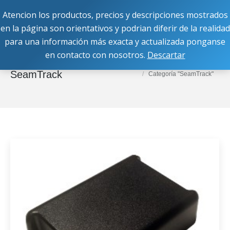
Atencion los productos, precios y descripciones mostrados
Buscar:
en la página son orientativos y podrian diferir de la realidad
para una información más exacta y actualizada ponganse
en contacto con nosotros.
Descartar
Categoría:
Estás aquí:
Inicio
Productos
SeamTrack
Categoría "SeamTrack"