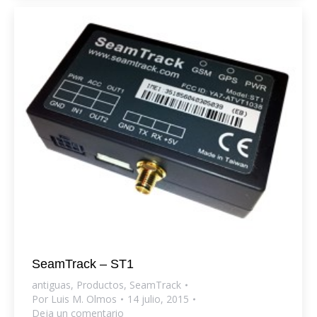
SeamTrack – ST1
antiguas
,
Productos
,
SeamTrack
Por
Luis M. Olmos
14 julio, 2015
Deja un comentario