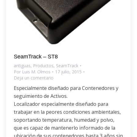
SeamTrack – ST8
antiguas
,
Productos
,
SeamTrack
Por
Luis M. Olmos
17 julio, 2015
Deja un comentario
Especialmente diseñado para Contenedores y
seguimiento de Activos.
Localizador especialmente diseñado para
trabajar en la peores condiciones ambientales,
soportando temperatura, humedad y polvo,
que es capaz de mantenerlo informado de la
ubicación de sus contenedores hasta 3 años sin