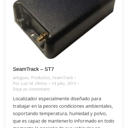
SeamTrack – ST7
antiguas
,
Productos
,
SeamTrack
Por
Luis M. Olmos
14 julio, 2015
Deja un comentario
Localizador especialmente diseñado para
trabajar en la peores condiciones ambientales,
soportando temperatura, humedad y polvo,
que es capaz de mantenerlo informado en todo