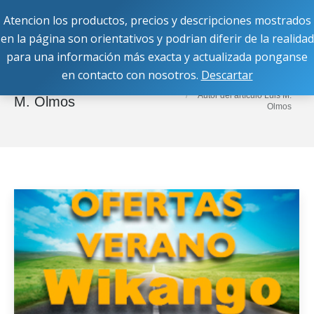
Atencion los productos, precios y descripciones mostrados
Buscar:
en la página son orientativos y podrian diferir de la realidad
para una información más exacta y actualizada ponganse
en contacto con nosotros.
Descartar
Estás aquí:
Inicio
Archivos del autor:
Luis
Autor del artículo Luis M.
M. Olmos
Olmos