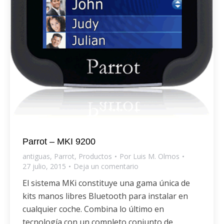
Parrot – MKI 9200
antiguas
,
Parrot
,
Productos
Por
Luis M. Olmos
27 julio, 2015
Deja un comentario
El sistema MKi constituye una gama única de
kits manos libres Bluetooth para instalar en
cualquier coche. Combina lo último en
tecnología con un completo conjunto de