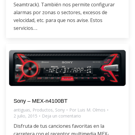
Seamtrack). También nos permite configurar
alarmas por zonas o sectores, excesos de
velocidad, etc. para que nos avise. Estos
servicios….
Sony – MEX-n4100BT
antiguas
,
Productos
,
Sony
Por
Luis M. Olmos
2 julio, 2015
Deja un comentario
Disfruta de tus canciones favoritas en la
carretera con el receptor multimedia MEX-