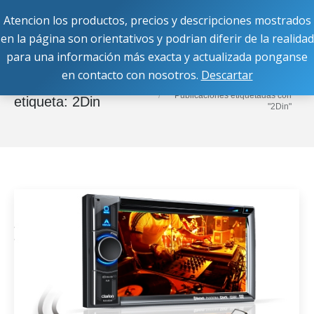
Atencion los productos, precios y descripciones mostrados
Buscar:
en la página son orientativos y podrian diferir de la realidad
para una información más exacta y actualizada ponganse
en contacto con nosotros.
Descartar
Estás aquí:
Inicio
Archivos de
Publicaciones etiquetadas con
etiqueta:
2Din
"2Din"