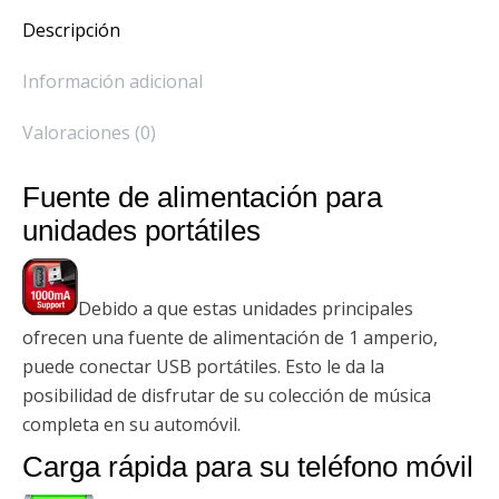
una
una
una
una
nueva)
a
ventana
ventana
ventana
ventana
un
Descripción
nueva)
nueva)
nueva)
nueva)
amigo
(Se
abre
en
Información adicional
una
ventana
nueva)
Valoraciones (0)
Fuente de alimentación para
unidades portátiles
Debido a que estas unidades principales
ofrecen una fuente de alimentación de 1 amperio,
puede conectar USB portátiles. Esto le da la
posibilidad de disfrutar de su colección de música
completa en su automóvil.
Carga rápida para su teléfono móvil