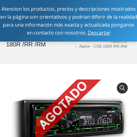
Atencion los productos, precios y descripciones mostrados
Buscar:
en la página son orientativos y podrian diferir de la realidad
para una información más exacta y actualizada ponganse
en contacto con nosotros.
Descartar
Estás aquí:
Inicio
Unidad Principal
1Din
Alpine – CDE-
Radio CD
180R /RR /RM
Alpine – CDE-180R /RR /RM