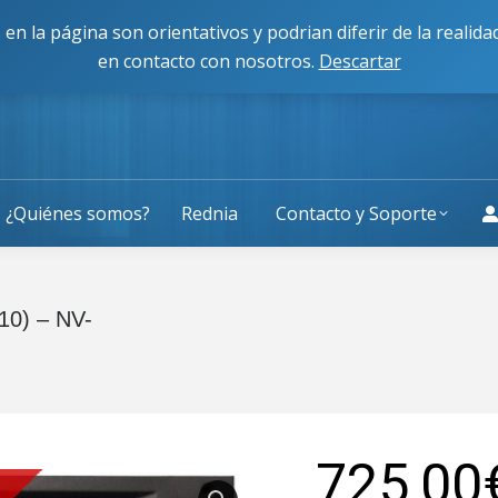
cisco Caballero 80, 50014, Zaragoza
L-J: 9:00 a 13:30 y 
 en la página son orientativos y podrian diferir de la reali
en contacto con nosotros.
Descartar
¿Quiénes somos?
Rednia
Contacto y Soporte
10) – NV-
Estás aquí:
725,00