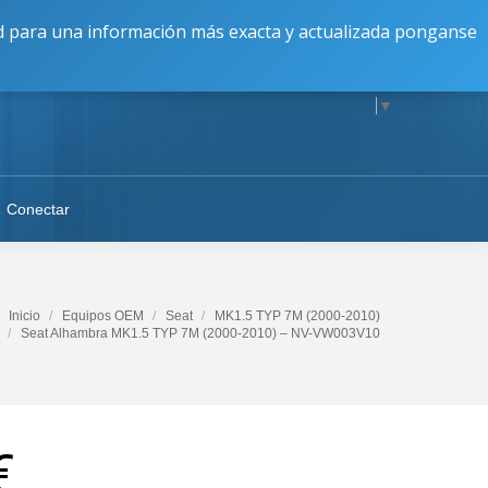
16:30 a 20:00 || V: 9:00 a 17:00 || S-D: Cerrado
dad para una información más exacta y actualizada ponganse
Select Language
▼
Conectar
Inicio
Equipos OEM
Seat
MK1.5 TYP 7M (2000-2010)
Seat Alhambra MK1.5 TYP 7M (2000-2010) – NV-VW003V10
€