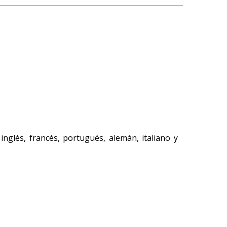
en
una
ventana
nueva)
inglés, francés, portugués, alemán, italiano y