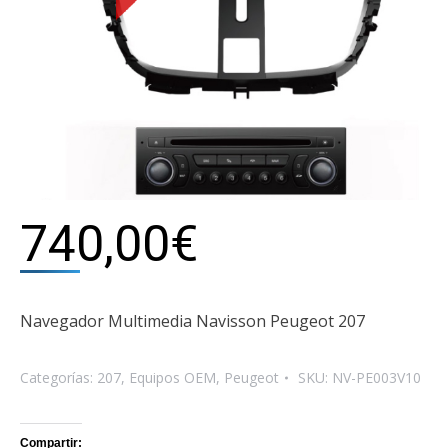
740,00
€
Navegador Multimedia Navisson Peugeot 207
Categorías:
207
,
Equipos OEM
,
Peugeot
SKU:
NV-PE003V10
Compartir: