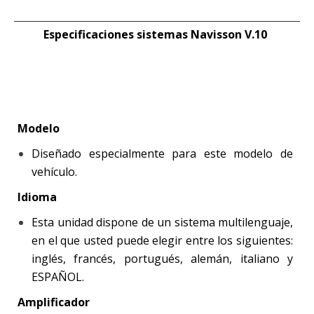
(Se
abre
en
una
Especificaciones sistemas Navisson V.10
ventana
nueva)
Modelo
Diseñado especialmente para este modelo de
vehículo.
Idioma
Esta unidad dispone de un sistema multilenguaje,
en el que usted puede elegir entre los siguientes:
inglés, francés, portugués, alemán, italiano y
ESPAÑOL.
Amplificador