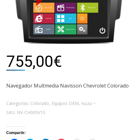
755,00
€
Navegador Multmedia Navisson Chevrolet Colorado
Categorías:
Colorado
,
Equipos OEM
,
Isuzu
SKU:
NV-CH009V10
Compartir: