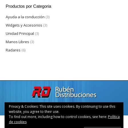
Productos por Categoria
Ayuda a la conducción
(3)
Widgets y Accesorios
(3)
Unidad Principal
(3)
Manos Libres
(3)
Radares
(6)
Rubén Distribuciones, S.L. © 2015 —
Aviso Legal
—
Sobre
Privacy & Cookies: This site uses cookies. By continuing to use this
Nosotros
—
Contacto
website, you agree to their use.
To find out more, including how to control cookies, see here:
Política
de cookies