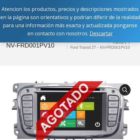
Atencion los productos, precios y descripciones mostrados
Buscar:
en la página son orientativos y podrian diferir de la realidad
para una información más exacta y actualizada ponganse
en contacto con nosotros.
Descartar
Estás aquí:
Inicio
Equipos OEM
Ford
Ford Transit 2T –
Transit 2 T
NV-FRD001PV10
Ford Transit 2T – NV-FRD001PV10