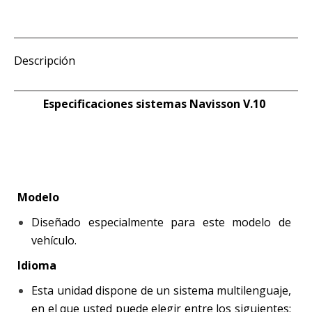
Facebook
Twitter
LinkedIn
Pocket
abre
enlace
(Se
(Se
(Se
(Se
en
por
abre
abre
abre
abre
una
correo
en
en
en
en
ventana
electrónico
una
una
una
una
nueva)
a
ventana
ventana
ventana
ventana
un
Descripción
nueva)
nueva)
nueva)
nueva)
amigo
(Se
abre
en
una
Especificaciones sistemas Navisson V.10
ventana
nueva)
Modelo
Diseñado especialmente para este modelo de
vehículo.
Idioma
Esta unidad dispone de un sistema multilenguaje,
en el que usted puede elegir entre los siguientes: