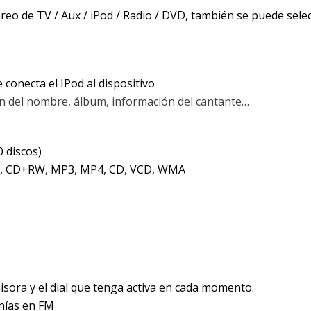
téreo de TV / Aux / iPod / Radio / DVD, también se puede sel
 conecta el IPod al dispositivo
ión del nombre, álbum, información del cantante…
0 discos)
, CD+RW, MP3, MP4, CD, VCD, WMA
misora y el dial que tenga activa en cada momento.
nías en FM