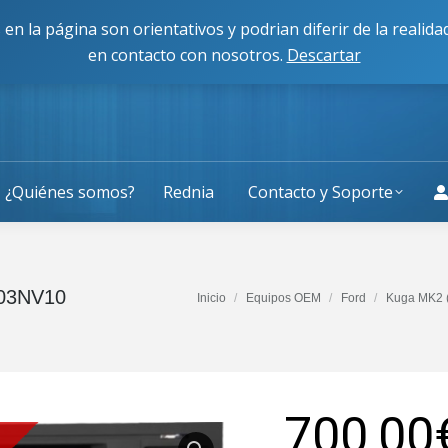
cisco Caballero 80, 50014, Zaragoza
L-J: 9:00 a 13:30 y 
 en la página son orientativos y podrian diferir de la reali
en contacto con nosotros.
Descartar
¿Quiénes somos?
Rednia
Contacto y Soporte
003NV10
Estás aquí:
Inicio
Equipos OEM
Ford
Kuga MK2 
700,00