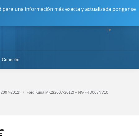
16:30 a 20:00 || V: 9:00 a 17:00 || S-D: Cerrado
dad para una información más exacta y actualizada ponganse
Select Language
▼
Conectar
(2007-2012)
Ford Kuga MK2(2007-2012) – NV-FRD003NV10
€