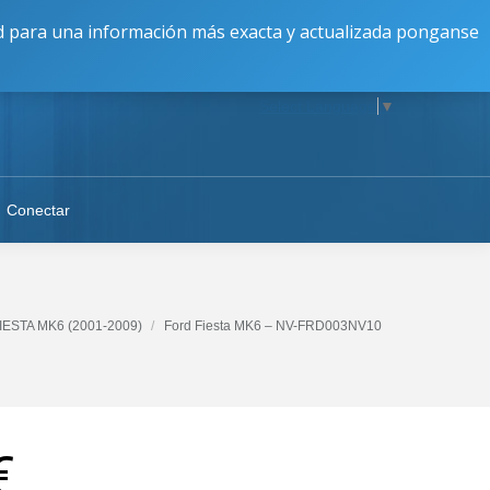
16:30 a 20:00 || V: 9:00 a 17:00 || S-D: Cerrado
dad para una información más exacta y actualizada ponganse
Select Language
▼
Conectar
IESTA MK6 (2001-2009)
Ford Fiesta MK6 – NV-FRD003NV10
€