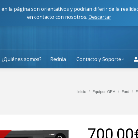
cisco Caballero 80, 50014, Zaragoza
L-J: 9:00 a 13:30 y 
 en la página son orientativos y podrian diferir de la reali
en contacto con nosotros.
Descartar
¿Quiénes somos?
Rednia
Contacto y Soporte
Estás aquí:
Inicio
Equipos OEM
Ford
F
700,00