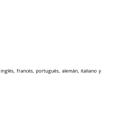
ventana
nueva)
inglés, francés, portugués, alemán, italiano y