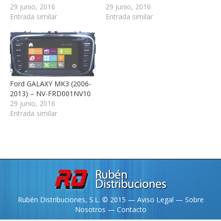
29 junio, 2016
29 junio, 2016
Entrada similar
Entrada similar
Ford GALAXY MK3 (2006-
2013) – NV-FRD001NV10
29 junio, 2016
Entrada similar
Rubén Distribuciones, S.L. © 2015 —
Aviso Legal
—
Sobre
Nosotros
—
Contacto