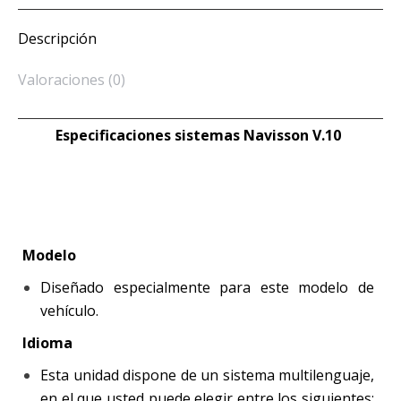
en
en
en
en
ventana
electrónico
una
una
una
una
nueva)
a
ventana
ventana
ventana
ventana
un
Descripción
nueva)
nueva)
nueva)
nueva)
amigo
(Se
abre
en
Valoraciones (0)
una
ventana
nueva)
Especificaciones sistemas Navisson V.10
Modelo
Diseñado especialmente para este modelo de
vehículo.
Idioma
Esta unidad dispone de un sistema multilenguaje,
en el que usted puede elegir entre los siguientes: