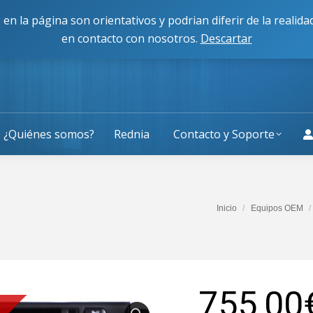
cisco Caballero 80, 50014, Zaragoza
L-J: 9:00 a 13:30 y 
 en la página son orientativos y podrian diferir de la reali
en contacto con nosotros.
Descartar
¿Quiénes somos?
Rednia
Contacto y Soporte
Estás aquí:
Inicio
Equipos OEM
755,00