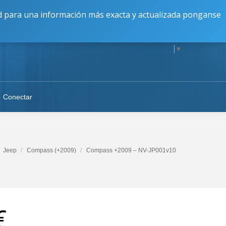
16:30 a 20:00 || V: 9:00 a 17:00 || S-D: Cerrado
dad para una información más exacta y actualizada ponganse
Select Language
▼
Conectar
Jeep
Compass (+2009)
Compass +2009 – NV-JP001v10
€