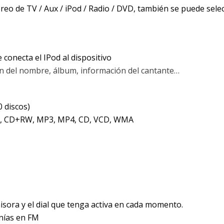
téreo de TV / Aux / iPod / Radio / DVD, también se puede sel
 conecta el IPod al dispositivo
ión del nombre, álbum, información del cantante…
0 discos)
, CD+RW, MP3, MP4, CD, VCD, WMA
misora y el dial que tenga activa en cada momento.
nías en FM