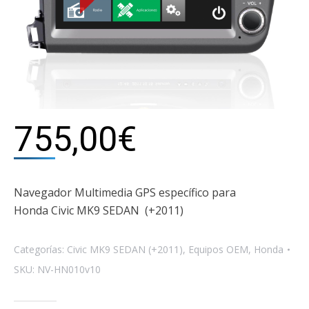
755,00
€
Navegador Multimedia GPS específico para
Honda Civic MK9 SEDAN (+2011)
Categorías:
Civic MK9 SEDAN (+2011)
,
Equipos OEM
,
Honda
SKU:
NV-HN010v10