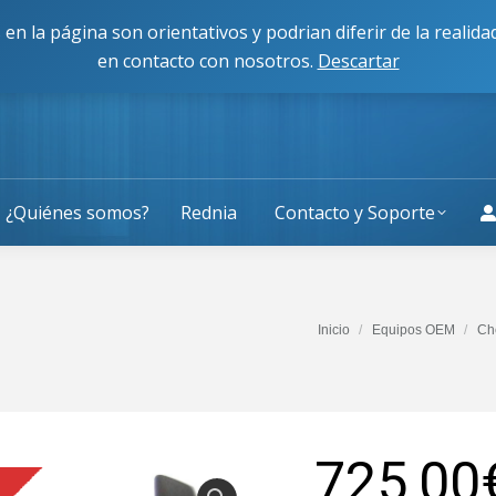
cisco Caballero 80, 50014, Zaragoza
L-J: 9:00 a 13:30 y 
 en la página son orientativos y podrian diferir de la reali
en contacto con nosotros.
Descartar
¿Quiénes somos?
Rednia
Contacto y Soporte
Estás aquí:
Inicio
Equipos OEM
Ch
725,00