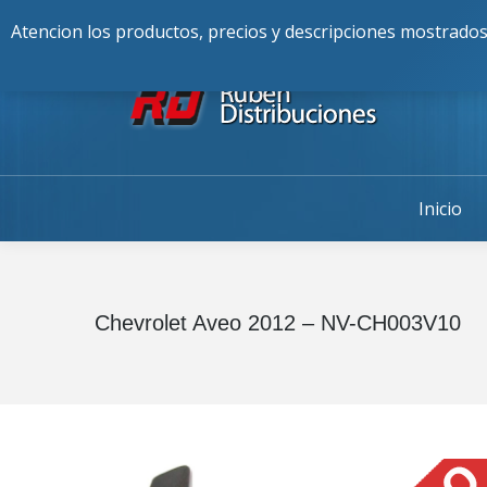
Buscar:
976-225-256
Alcalde Fran
Atencion los productos, precios y descripciones mostrados
Inicio
Chevrolet Aveo 2012 – NV-CH003V10