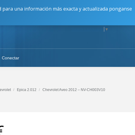
16:30 a 20:00 || V: 9:00 a 17:00 || S-D: Cerrado
dad para una información más exacta y actualizada ponganse
Select Language
▼
Conectar
evrolet
Epica 2.012
Chevrolet Aveo 2012 – NV-CH003V10
€