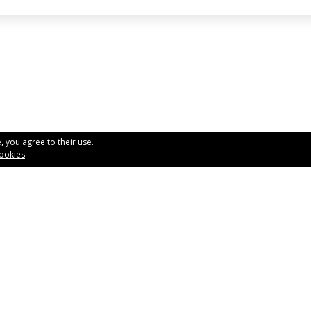
, you agree to their use.
Rubén Distribuciones, S
cookies