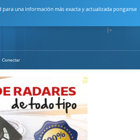
16:30 a 20:00 || V: 9:00 a 17:00 || S-D: Cerrado
dad para una información más exacta y actualizada ponganse
Select Language
▼
Conectar