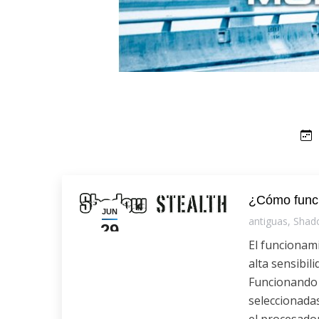
¿Cómo funci
JUN
antiguas
,
Shad
29
El funcionami
alta sensibil
Funcionando 
seleccionada