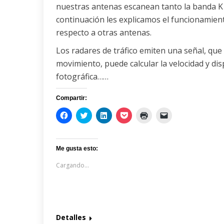
nuestras antenas escanean tanto la banda K
continuación les explicamos el funcionamien
respecto a otras antenas.
Los radares de tráfico emiten una señal, que
movimiento, puede calcular la velocidad y d
fotográfica……
Compartir:
Haz
Haz
Haz
Haz
Haz
Haz
clic
clic
clic
clic
clic
clic
para
para
para
para
para
para
compartir
compartir
compartir
compartir
imprimir
enviar
en
en
en
en
(Se
un
Facebook
Twitter
LinkedIn
Pocket
abre
enlace
Me gusta esto:
(Se
(Se
(Se
(Se
en
por
abre
abre
abre
abre
una
correo
Cargando...
en
en
en
en
ventana
electrónico
una
una
una
una
nueva)
a
ventana
ventana
ventana
ventana
un
nueva)
nueva)
nueva)
nueva)
amigo
(Se
abre
en
una
Detalles
ventana