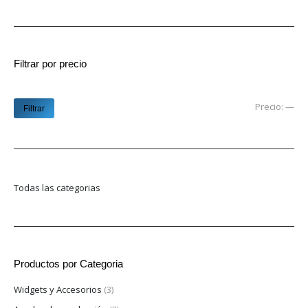
Filtrar por precio
Pre
Pre
Precio:
—
Filtrar
mí
má
Todas las categorias
Productos por Categoria
Widgets y Accesorios
(3)