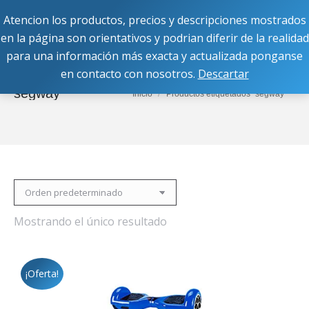
Atencion los productos, precios y descripciones mostrados
Buscar:
en la página son orientativos y podrian diferir de la realidad
para una información más exacta y actualizada ponganse
en contacto con nosotros.
Descartar
segway
Estás aquí:
Inicio
Productos etiquetados “segway”
Mostrando el único resultado
¡Oferta!