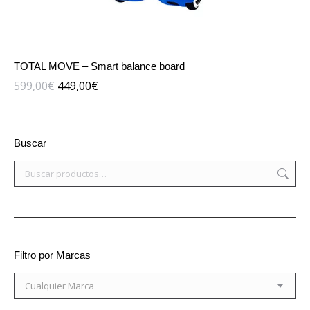
TOTAL MOVE – Smart balance board
El
El
599,00
€
449,00
€
precio
precio
original
actual
era:
es:
Buscar
599,00€.
449,00€.
Filtro por Marcas
Cualquier Marca