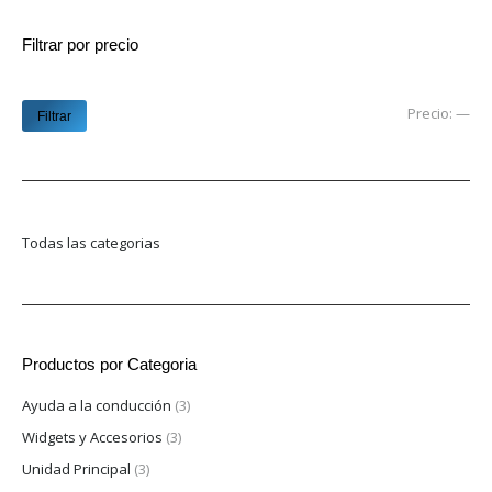
Filtrar por precio
Pre
Pre
Precio:
—
Filtrar
mí
má
Todas las categorias
Productos por Categoria
Ayuda a la conducción
(3)
Widgets y Accesorios
(3)
Unidad Principal
(3)