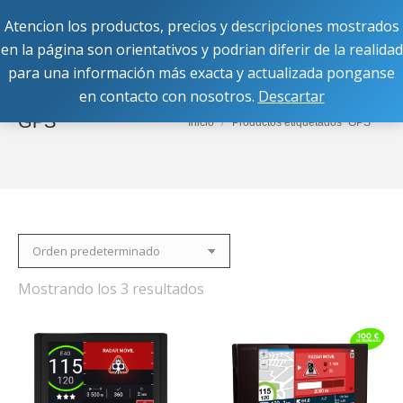
Atencion los productos, precios y descripciones mostrados
Buscar:
en la página son orientativos y podrian diferir de la realidad
para una información más exacta y actualizada ponganse
en contacto con nosotros.
Descartar
GPS
Estás aquí:
Inicio
Productos etiquetados “GPS”
Mostrando los 3 resultados