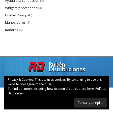
Ayuda a la conducción
(3)
Widgets y Accesorios
(3)
Unidad Principal
(3)
Manos Libres
(3)
Radares
(6)
Rubén Distribuciones, S.L. © 2015 —
Aviso Legal
—
Sobre
Privacy & Cookies: This site uses cookies. By continuing to use this
Nosotros
—
Contacto
website, you agree to their use.
To find out more, including how to control cookies, see here:
Política
de cookies