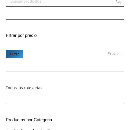
Filtrar por precio
Pre
Pre
Precio:
—
Filtrar
mí
má
Todas las categorias
Productos por Categoria