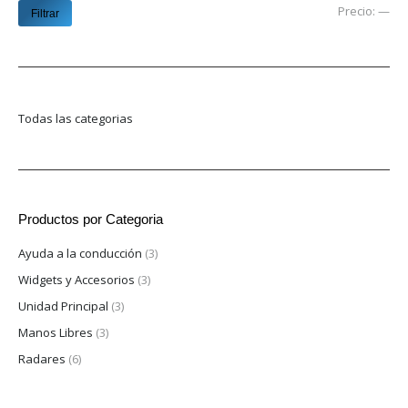
Pre
Pre
Precio:
—
Filtrar
mí
má
Todas las categorias
Productos por Categoria
Ayuda a la conducción
(3)
Widgets y Accesorios
(3)
Unidad Principal
(3)
Manos Libres
(3)
Radares
(6)