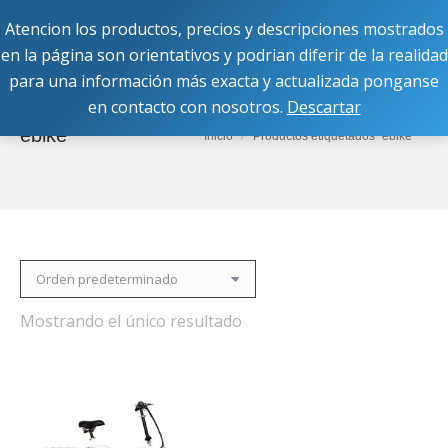
Atencion los productos, precios y descripciones mostrados
Buscar:
en la página son orientativos y podrian diferir de la realidad
para una información más exacta y actualizada ponganse
en contacto con nosotros.
Descartar
ebike
Estás aquí:
Inicio
Productos etiquetados “ebike”
Mostrando el único resultado