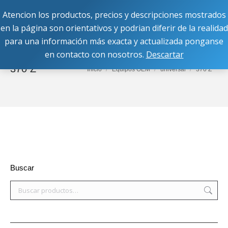
Atencion los productos, precios y descripciones mostrados
Buscar:
en la página son orientativos y podrian diferir de la realidad
para una información más exacta y actualizada ponganse
en contacto con nosotros.
Descartar
370 Z
Estás aquí:
Inicio
Equipos OEM
universal
370 Z
Buscar