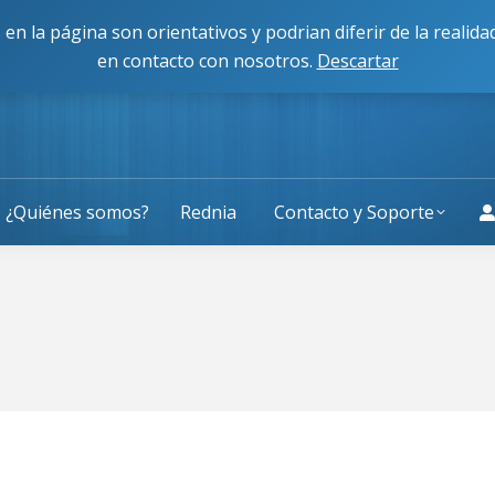
cisco Caballero 80, 50014, Zaragoza
L-J: 9:00 a 13:30 y 
 en la página son orientativos y podrian diferir de la reali
en contacto con nosotros.
Descartar
¿Quiénes somos?
Rednia
Contacto y Soporte