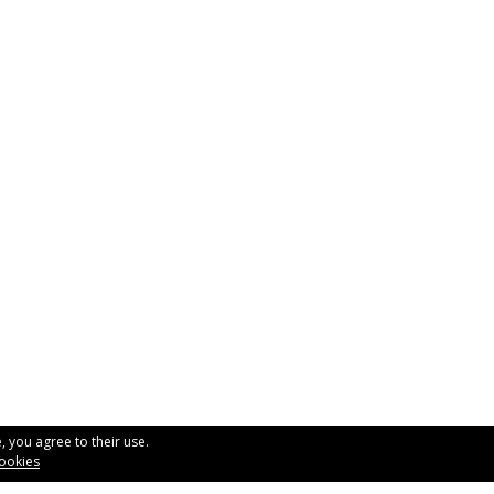
, you agree to their use.
Rubén Distribuciones, S
cookies