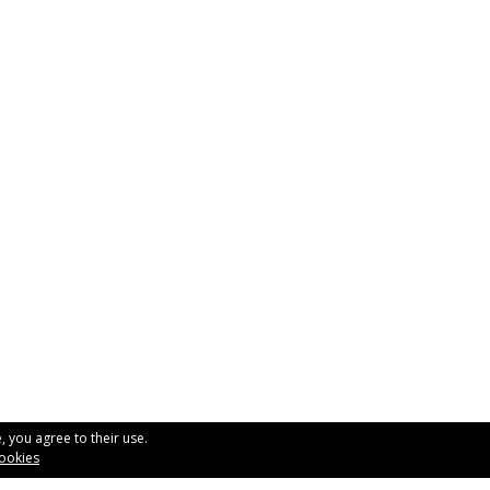
, you agree to their use.
Rubén Distribuciones, S
cookies