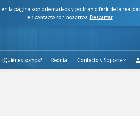
cisco Caballero 80, 50014, Zaragoza
L-J: 9:00 a 13:30 y 
 en la página son orientativos y podrian diferir de la reali
en contacto con nosotros.
Descartar
¿Quiénes somos?
Rednia
Contacto y Soporte