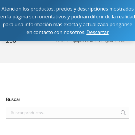
Atencion los productos, precios y descripciones mostrados
Buscar:
en la página son orientativos y podrian diferir de la realidad
para una información más exacta y actualizada ponganse
en contacto con nosotros.
Descartar
206
Estás aquí:
Inicio
Equipos OEM
Peugeot
206
Buscar