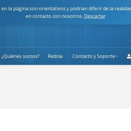
cisco Caballero 80, 50014, Zaragoza
L-J: 9:00 a 13:30 y 
 en la página son orientativos y podrian diferir de la reali
en contacto con nosotros.
Descartar
¿Quiénes somos?
Rednia
Contacto y Soporte