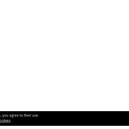
, you agree to their use.
Rubén Distribuciones, S
cookies