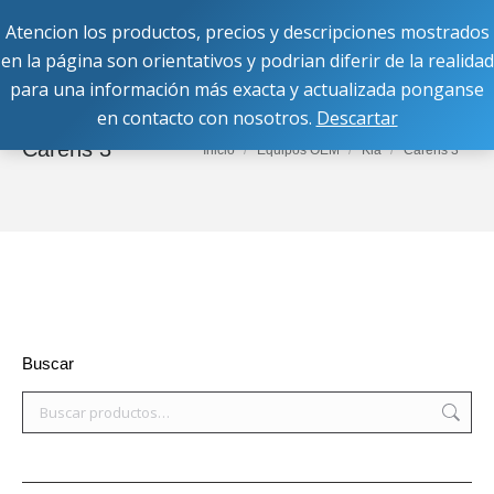
Atencion los productos, precios y descripciones mostrados
Buscar:
en la página son orientativos y podrian diferir de la realidad
para una información más exacta y actualizada ponganse
en contacto con nosotros.
Descartar
Carens 3
Estás aquí:
Inicio
Equipos OEM
Kia
Carens 3
Buscar