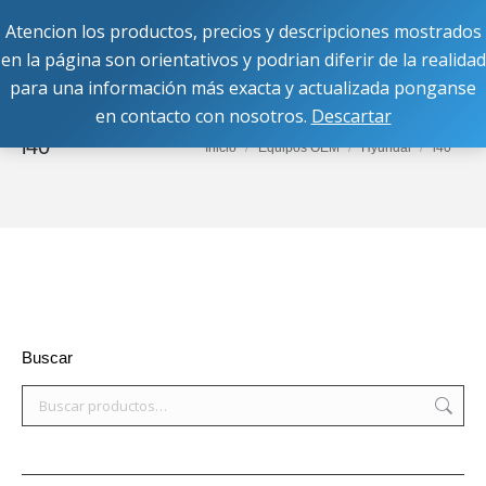
Atencion los productos, precios y descripciones mostrados
Buscar:
en la página son orientativos y podrian diferir de la realidad
para una información más exacta y actualizada ponganse
en contacto con nosotros.
Descartar
i40
Estás aquí:
Inicio
Equipos OEM
Hyundai
i40
Buscar