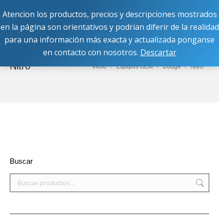
Atencion los productos, precios y descripciones mostrados
Buscar:
en la página son orientativos y podrian diferir de la realidad
para una información más exacta y actualizada ponganse
en contacto con nosotros.
Descartar
Nitro
Estás aquí:
Inicio
Equipos OEM
Dodge
Nitro
Buscar