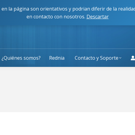
cisco Caballero 80, 50014, Zaragoza
L-J: 9:00 a 13:30 y 
 en la página son orientativos y podrian diferir de la reali
en contacto con nosotros.
Descartar
¿Quiénes somos?
Rednia
Contacto y Soporte