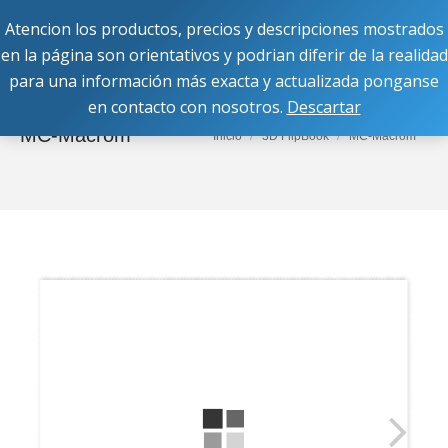
Atencion los productos, precios y descripciones mostrados
Buscar:
en la página son orientativos y podrian diferir de la realidad
para una información más exacta y actualizada ponganse
en contacto con nosotros.
Descartar
MC-Macrom
Estás aquí:
Inicio
3D FlipBook
MC-Macrom