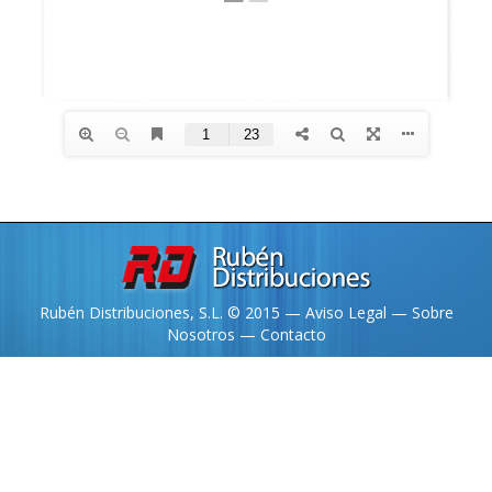
Rubén Distribuciones, S.L. © 2015 —
Aviso Legal
—
Sobre
Nosotros
—
Contacto