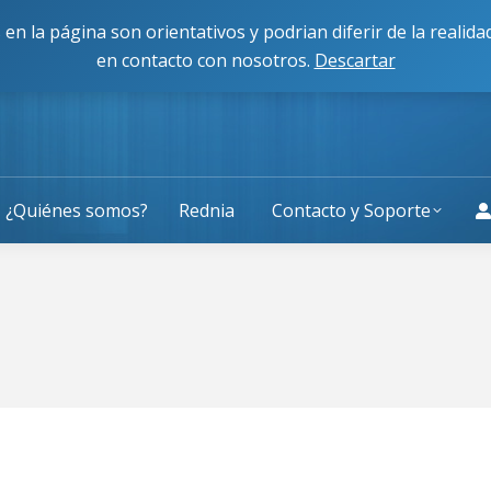
cisco Caballero 80, 50014, Zaragoza
L-J: 9:00 a 13:30 y 
 en la página son orientativos y podrian diferir de la reali
en contacto con nosotros.
Descartar
¿Quiénes somos?
Rednia
Contacto y Soporte